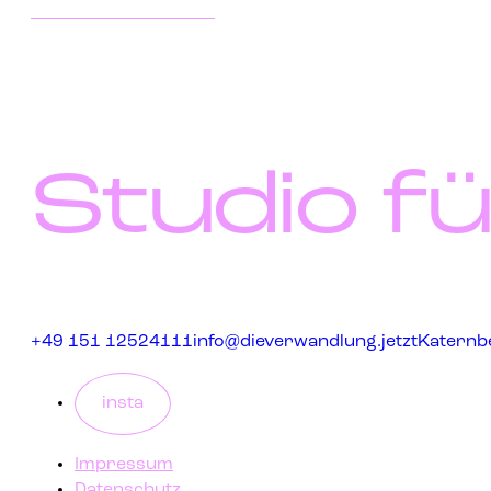
Studio fü
+49 151 12524111
info@dieverwandlung.jetzt
Katernbe
insta
Impressum
Datenschutz