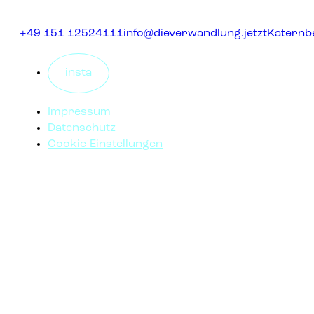
+49 151 12524111
info@dieverwandlung.jetzt
Katernbe
insta
Impressum
Datenschutz
Cookie-Einstellungen