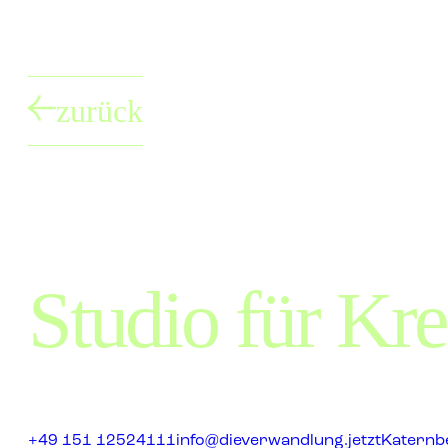
zurück
Studio für Krea
+49 151 12524111
info@dieverwandlung.jetzt
Katernbe