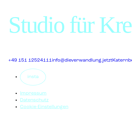
Studio für Krea
+49 151 12524111
info@dieverwandlung.jetzt
Katernbe
insta
Impressum
Datenschutz
Cookie-Einstellungen